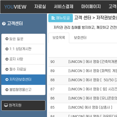
YOU
VIEW
자료실
서비스결제
마이페이지
고객
고객 센터 > 저작권보호
메뉴토글
고객센터
저작권 권리 침해를 방지하고, 깨끗하고 건
보호목록
보호센터
잦은 질문
1:1 상담게시판
공지 사항
90
[UNICON ] 에서 영화 [건축학개론 
필수 자료실
89
[UNICON ] 에서 영화 [퍼펙트 게임 
저작권보호센터
88
[UNICON ] 에서 영화 [ 50/50 (
87
[UNICON ] 에서 영화 [ 링] 시리
불법촬영물신고
86
[UNICON ] 에서 영화 [유니콘호의
원격지원
85
[UNICON] 에서 영화 [삼총사 ]
84
[ UNICON] 에서 영화 [ 카운트다운 