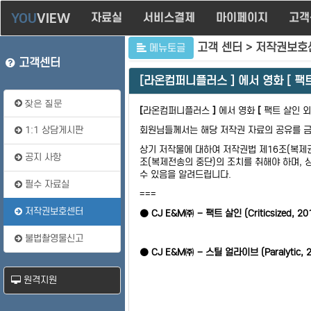
YOU
VIEW
자료실
서비스결제
마이페이지
고객
고객 센터 >
저작권보호
메뉴토글
고객센터
[라온컴퍼니플러스 ] 에서 영화 [ 팩트
잦은 질문
[
라온컴퍼니플러스
]
에서 영화
[
팩트 살인 외
1:1 상담게시판
회원님들께서는 해당 저작권 자료의 공유를 금
상기 저작물에 대하여 저작권법 제16조(복제권
공지 사항
조(복제전송의 중단)의 조치를 취해야 하며, 
수 있음을 알려드립니다.
필수 자료실
===
저작권보호센터
●
CJ E&M
㈜ – 팩트 살인 (Criticsized, 20
불법촬영물신고
●
CJ E&M
㈜ – 스틸 얼라이브 (Paralytic, 
원격지원